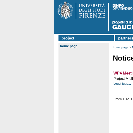
project
partner
home page
home page
>
Notic
WP4 Meeti
Project MI
Leggi tutto...
From 1 To 1 