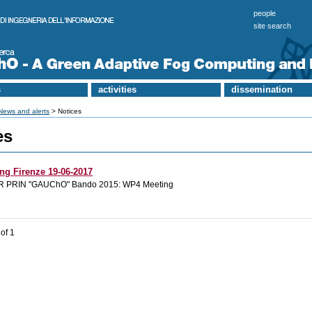
people
site search
s
activities
dissemination
News and alerts
> Notices
es
ng Firenze 19-06-2017
UR PRIN "GAUChO" Bando 2015: WP4 Meeting
of 1